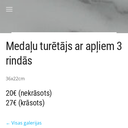
Medaļu turētājs ar apļiem 3
rindās
36x22cm
20€ (nekrāsots)
27€ (krāsots)
Visas galerijas