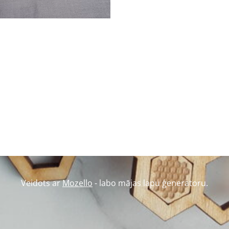
Veidots ar
Mozello
- labo mājas lapu ģeneratoru.