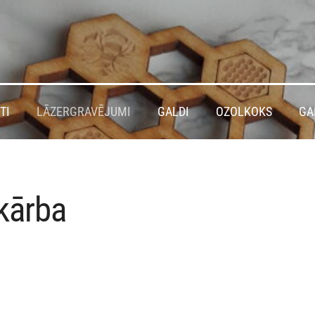
TI
LĀZERGRAVĒJUMI
GALDI
OZOLKOKS
GA
kārba